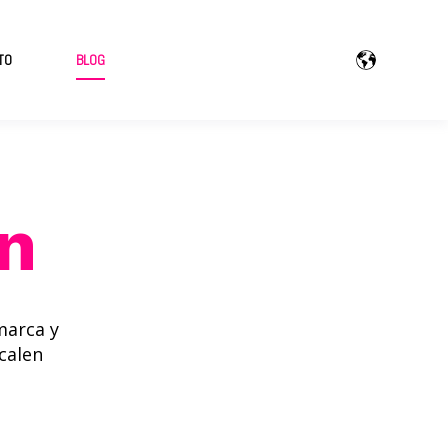
TO
BLOG
n
marca y
calen